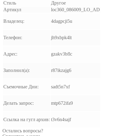
Стиль
Другое
Артикул
loc360_086009_LO_AD
Владелец:
4dagpcji5u
Телефон:
jh9xbpk4lt
Адрес:
gzakv3bflc
Заполнил(а):
r87ikzajg6
Съемочные Дни:
sadt5n7xf
Делать запрос:
mtp672ifa9
Ссылка на гугл архив:
t3v6n4sajf
Остались вопросы?