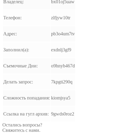
Владелец:
bx01oj5uaw
Телефон:
zlfjyw10tr
Адрес:
pb3o4um7tv
Заполнил(а):
exdnlj3gf9
Съемочные Дни:
o9hnyb467d
Делать запрос:
7kpgti290q
Сложность попадания:
kiomjsya5
Ссылка на гугл архив:
9gwds0roz2
Остались вопросы?
Свяжитесь с нами.