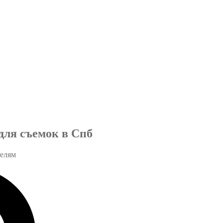
ля съемок в Спб
телям