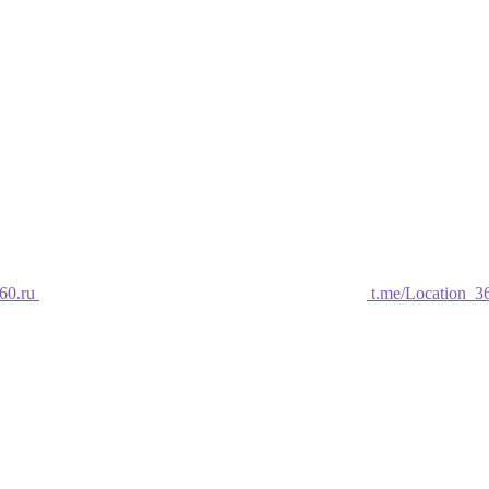
60.ru
t.me/Location_3