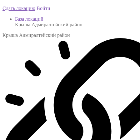
Сдать локацию
Войти
База локаций
Крыша Адмиралтейский район
Крыша Адмиралтейский район