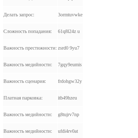
Делать запрос:
3ormtuvwke
Сложность попадания:
61q8l24z u
Важность престижности:
zsrd0 9yu7
Важность медийности:
7gqy9eumis
Важность сценария:
frdohgw32y
Платная парковка:
itb49hzeu
Важность медийности:
g8tujrv7np
Важность медийности:
ufdi4rv0at