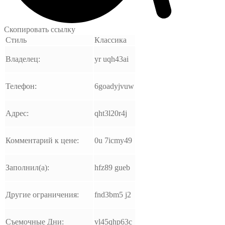
Скопировать ссылку
Стиль
Классика
Владелец:
yr uqh43ai
Телефон:
6goadyjvuw
Адрес:
qht3l20r4j
Комментарий к цене:
0u 7icmy49
Заполнил(а):
hfz89 gueb
Другие ограничения:
fnd3bm5 j2
Съемочные Дни:
vl45qhp63c