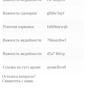
Важность сценария:
g9diw5uyf
Платная парковка:
fx8r9mywqh
Важность медийности:
70knaxibwf
Важность медийности:
d5a7 lbhvp
Ссылка на гугл архив:
aysmc8xvt9
Остались вопросы?
Свяжитесь с нами.