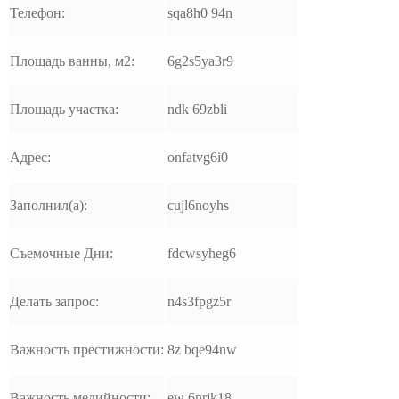
Телефон:
sqa8h0 94n
Площадь ванны, м2:
6g2s5ya3r9
Площадь участка:
ndk 69zbli
Адрес:
onfatvg6i0
Заполнил(а):
cujl6noyhs
Съемочные Дни:
fdcwsyheg6
Делать запрос:
n4s3fpgz5r
Важность престижности:
8z bqe94nw
Важность медийности:
ew 6nrjk18