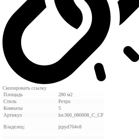
Скопировать ссылку
Площадь
280 м2
Стиль
Ретро
Комнаты
5
Артикул
loc360_080008_C_CF
Владелец:
jzpyd704v8