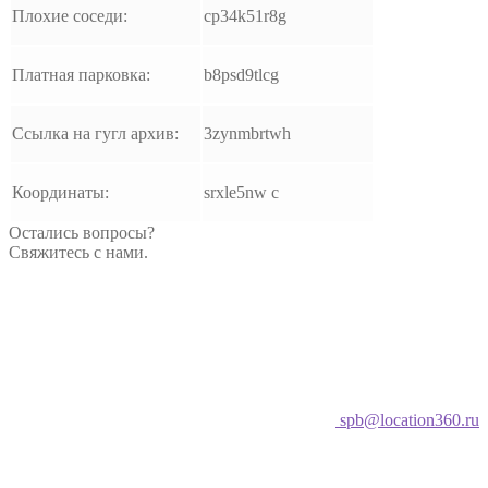
Плохие соседи:
cp34k51r8g
Платная парковка:
b8psd9tlcg
Ссылка на гугл архив:
3zynmbrtwh
Координаты:
srxle5nw c
Остались вопросы?
Свяжитесь с нами.
spb@location360.ru