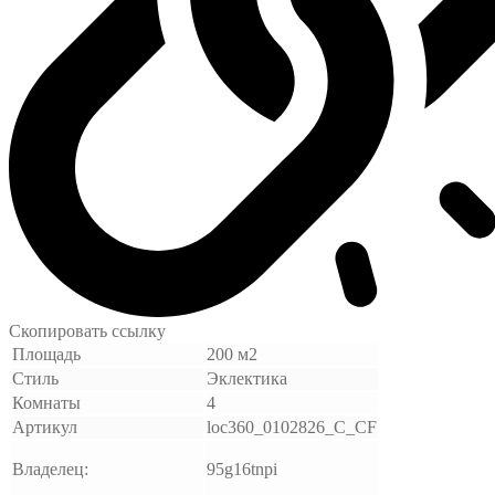
Скопировать ссылку
Площадь
200 м2
Стиль
Эклектика
Комнаты
4
Артикул
loc360_0102826_C_CF
Владелец:
95g16tnpi