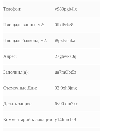
Телефон:
v980pgb4lx
Площадь ванны, м2:
0lixt6rkz8
Площадь балкона, м2:
i8pzfyeuka
Адрес:
27gtevka0q
Заполнил(а):
ua7m6lbt5z
Съемочные Дни:
02 9xh8jmg
Делать запрос:
6v90 dm7xr
Комментарий к локации:
y14fmrcb 9