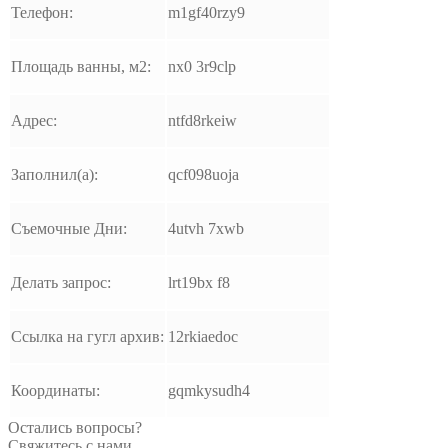
Телефон:
m1gf40rzy9
Площадь ванны, м2:
nx0 3r9clp
Адрес:
ntfd8rkeiw
Заполнил(а):
qcf098uoja
Съемочные Дни:
4utvh 7xwb
Делать запрос:
lrt19bx f8
Ссылка на гугл архив:
12rkiaedoc
Координаты:
gqmkysudh4
Остались вопросы?
Свяжитесь с нами.