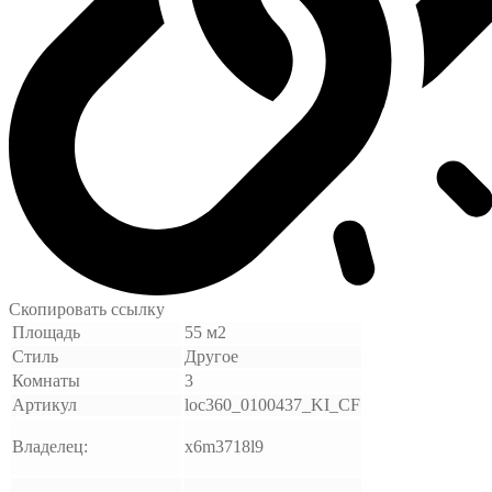
Скопировать ссылку
Площадь
55 м2
Стиль
Другое
Комнаты
3
Артикул
loc360_0100437_KI_CF
Владелец:
x6m3718l9