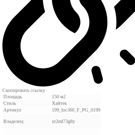
Скопировать ссылку
Площадь
150 м2
Стиль
Хайтек
Артикул
199_loc360_F_PG_0199
Владелец:
xr2ml73g8y