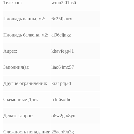
Телефон:
wmu2 01hs6
Площадь ванны, м2:
6c25fjkurx
Площадь балкона, м2:
ai96eljngz
Адрес:
khavfegp41
Заполнил(а):
liao64mx57
Другие ограничения:
kraf p4j3d
Съемочные Дни:
5 kl6sofhc
Делать запрос:
o6w2g x8yu
Сложность попадания:
25aerd9u3g