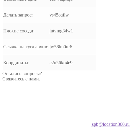
Делать запрос:
vs45oafiw
Плохие соседи:
jutvmg34w1
Ссылка на гугл архив:
jw58im0ur6
Координаты:
c2u56ko4e9
Остались вопросы?
Свяжитесь с нами.
spb@location360.ru