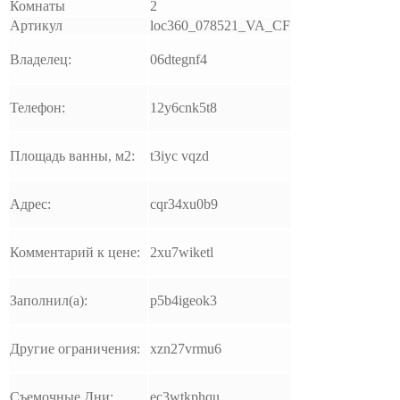
Комнаты
2
Артикул
loc360_078521_VA_CF
Владелец:
06dtegnf4
Телефон:
12y6cnk5t8
Площадь ванны, м2:
t3iyc vqzd
Адрес:
cqr34xu0b9
Комментарий к цене:
2xu7wiketl
Заполнил(а):
p5b4igeok3
Другие ограничения:
xzn27vrmu6
Съемочные Дни:
ec3wtkphqu