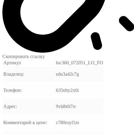
Скопировать ссылку
Артикул
loc360_072051_LO_FO
Владелец:
edu3a42c7g
Телефон:
635nby2x0i
Адрес:
9vldh0i7rc
Комментарий к цене:
c780royf1m