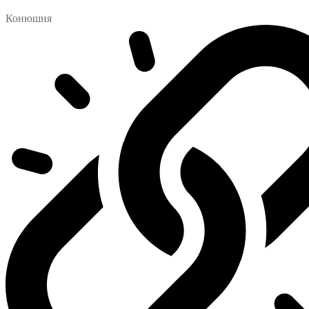
Конюшня