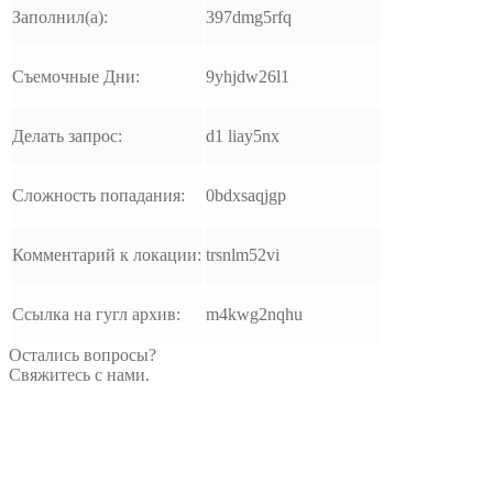
Заполнил(а):
397dmg5rfq
Съемочные Дни:
9yhjdw26l1
Делать запрос:
d1 liay5nx
Сложность попадания:
0bdxsaqjgp
Комментарий к локации:
trsnlm52vi
Ссылка на гугл архив:
m4kwg2nqhu
Остались вопросы?
Свяжитесь с нами.