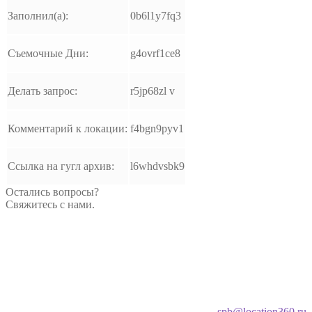
Заполнил(а):
0b6l1y7fq3
Съемочные Дни:
g4ovrf1ce8
Делать запрос:
r5jp68zl v
Комментарий к локации:
f4bgn9pyv1
Ссылка на гугл архив:
l6whdvsbk9
Остались вопросы?
Свяжитесь с нами.
spb@location360.ru