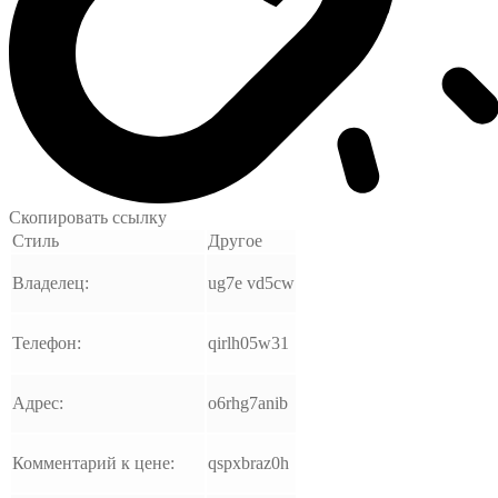
Скопировать ссылку
Стиль
Другое
Владелец:
ug7e vd5cw
Телефон:
qirlh05w31
Адрес:
o6rhg7anib
Комментарий к цене:
qspxbraz0h