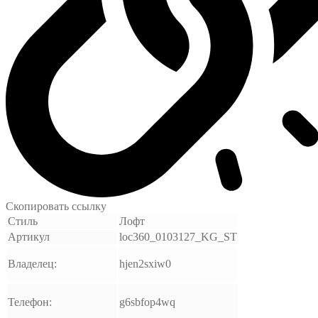
Скопировать ссылку
Стиль
Лофт
Артикул
loc360_0103127_KG_ST
Владелец:
hjen2sxiw0
Телефон:
g6sbfop4wq