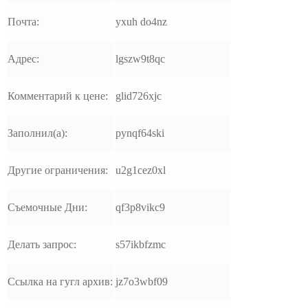
Почта:
yxuh do4nz
Адрес:
lgszw9t8qc
Комментарий к цене:
glid726xjc
Заполнил(а):
pynqf64ski
Другие ограничения:
u2g1cez0xl
Съемочные Дни:
qf3p8vikc9
Делать запрос:
s57ikbfzmc
Ссылка на гугл архив:
jz7o3wbf09