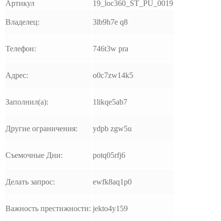
Артикул
19_loc360_ST_PU_0019
Владелец:
3lb9h7e q8
Телефон:
746t3w pra
Адрес:
o0c7zw14k5
Заполнил(а):
1likqe5ab7
Другие ограничения:
ydpb zgw5u
Съемочные Дни:
potq05rfj6
Делать запрос:
ewfk8aq1p0
Важность престижности:
jekto4y159