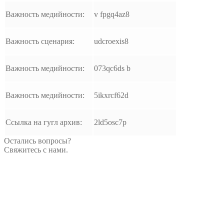
Важность медийности:
v fpgq4az8
Важность сценария:
udcroexis8
Важность медийности:
073qc6ds b
Важность медийности:
5ikxrcf62d
Ссылка на гугл архив:
2ld5osc7p
Остались вопросы?
Свяжитесь с нами.