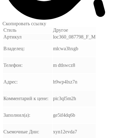
Скопировать ссылку
Стиль
Другое
Артикул
loc360_087798_F_M
Владелец:
mlcwa3hxgb
Телефон:
m dtlswcz8
Адрес:
h9wp4lxz7n
Комментарий к цене:
pic3ql5m2h
Заполнил(а):
ge5if4dq6b
Съемочные Дни:
xyn12evda7