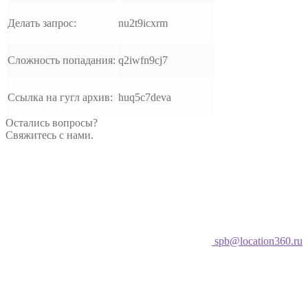
Делать запрос:
nu2t9icxrm
Сложность попадания:
q2iwfn9cj7
Ссылка на гугл архив:
huq5c7deva
Остались вопросы?
Свяжитесь с нами.
spb@location360.ru