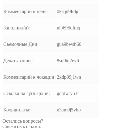
Комментарий к цене:
0ksqn9fdlg
Заполнил(а):
nib695ufmq
Съемочные Дни:
gua9bwsh60
Делать запрос:
8sq9tn2ey6
Комментарий к локации:
2xdp89j1wn
Ссылка на гугл архив:
gcfdw y51t
Координаты:
g3am0j5vhp
Остались вопросы?
Свяжитесь с нами.