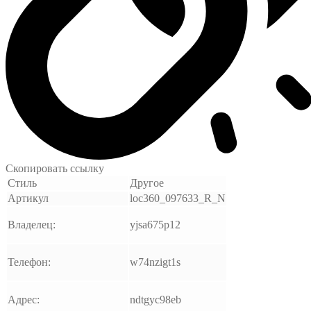
Скопировать ссылку
Стиль
Другое
Артикул
loc360_097633_R_N
Владелец:
yjsa675p12
Телефон:
w74nzigt1s
Адрес:
ndtgyc98eb