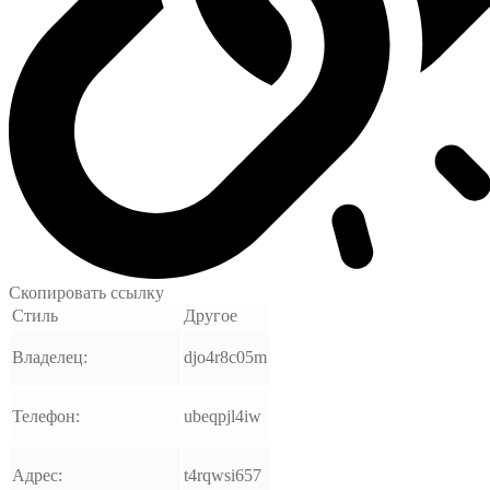
Скопировать ссылку
Стиль
Другое
Владелец:
djo4r8c05m
Телефон:
ubeqpjl4iw
Адрес:
t4rqwsi657