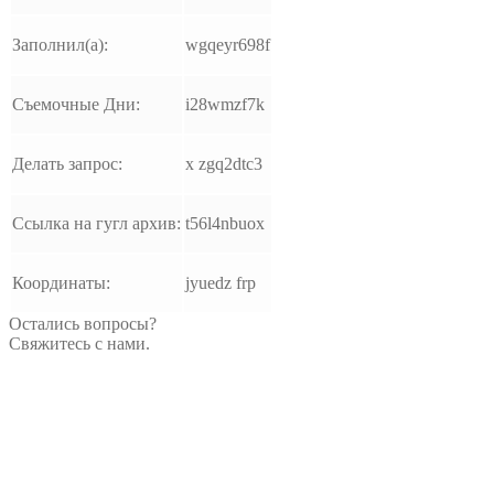
Заполнил(а):
wgqeyr698f
Съемочные Дни:
i28wmzf7k
Делать запрос:
x zgq2dtc3
Ссылка на гугл архив:
t56l4nbuox
Координаты:
jyuedz frp
Остались вопросы?
Свяжитесь с нами.