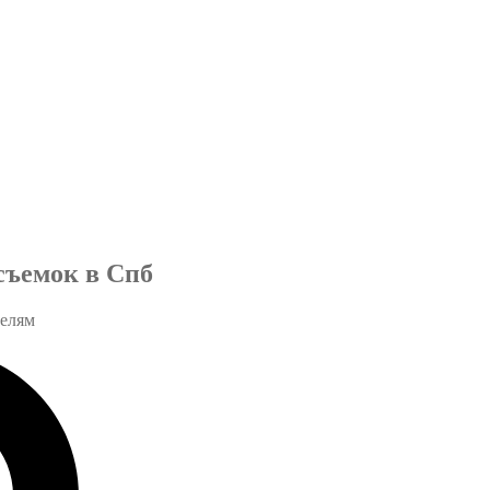
съемок в Спб
телям