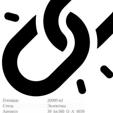
Площадь
20000 м2
Стиль
Эклектика
Артикул
39_loc360_O_A_0039