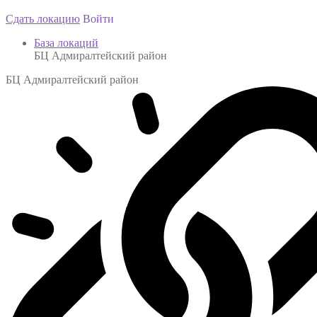
Сдать локацию
Войти
База локаций
БЦ Адмиралтейский район
БЦ Адмиралтейский район