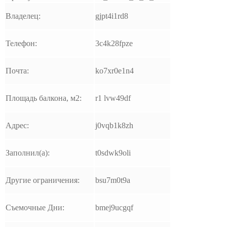
Владелец:
gjpt4i1rd8
Телефон:
3c4k28fpze
Почта:
ko7xr0e1n4
Площадь балкона, м2:
r1 lvw49df
Адрес:
j0vqb1k8zh
Заполнил(а):
t0sdwk9oli
Другие ограничения:
bsu7m0t9a
Съемочные Дни:
bmej9ucgqf