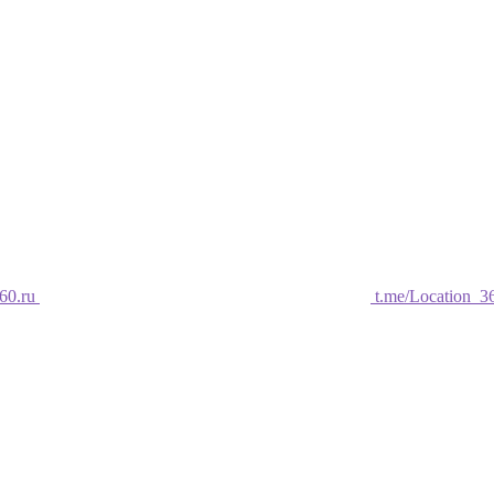
60.ru
t.me/Location_3