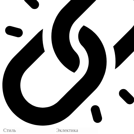
Стиль
Эклектика