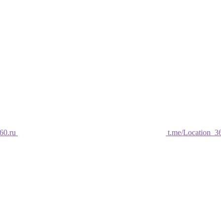
60.ru
t.me/Location_3