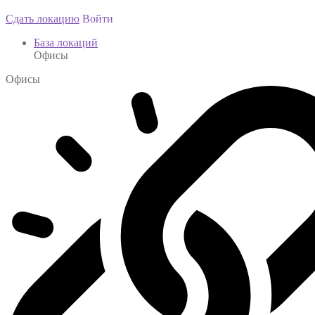
Сдать локацию
Войти
База локаций
Офисы
Офисы