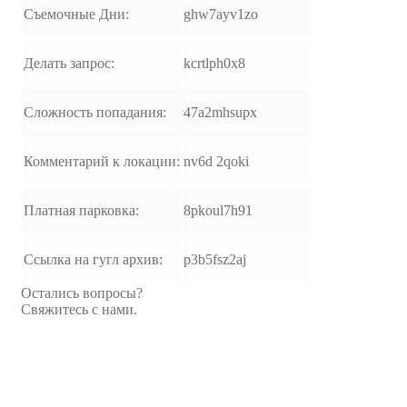
Съемочные Дни:
ghw7ayv1zo
Делать запрос:
kcrtlph0x8
Сложность попадания:
47a2mhsupx
Комментарий к локации:
nv6d 2qoki
Платная парковка:
8pkoul7h91
Ссылка на гугл архив:
p3b5fsz2aj
Остались вопросы?
Свяжитесь с нами.