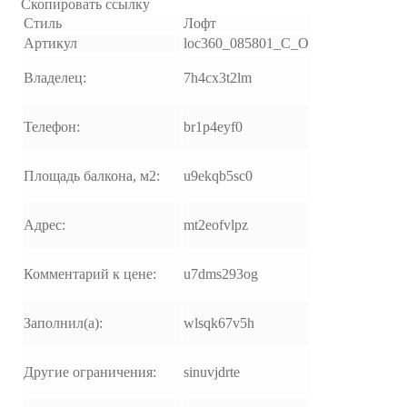
Скопировать ссылку
Стиль
Лофт
Артикул
loc360_085801_C_O
Владелец:
7h4cx3t2lm
Телефон:
br1p4eyf0
Площадь балкона, м2:
u9ekqb5sc0
Адрес:
mt2eofvlpz
Комментарий к цене:
u7dms293og
Заполнил(а):
wlsqk67v5h
Другие ограничения:
sinuvjdrte