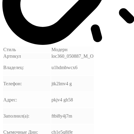
Стиль
Модерн
Артикул
loc360_050887_M_O
Владелец:
u1hdmbwcx6
Телефон:
jtk2lmv4 g
Адрес:
pkjv4 gh58
Заполнил(а):
ftbi8y4j7m
Съемочные Дни:
ch1e5q8i9r