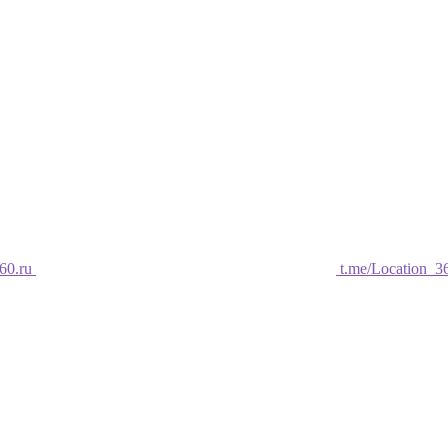
60.ru
t.me/Location_3