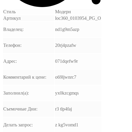
Стиль
Модерн
Артикул
loc360_0103954_PG_O
Владелец:
nd1g9m5azp
Телефон:
20rj4pzafw
Адрес:
071dqefw9r
Комментарий к цене:
o69ljwnrc7
Заполнил(а):
yx0kzcgmqs
Съемочные Дни:
r3 tlp4faj
Делать запрос:
z kg5vomd1