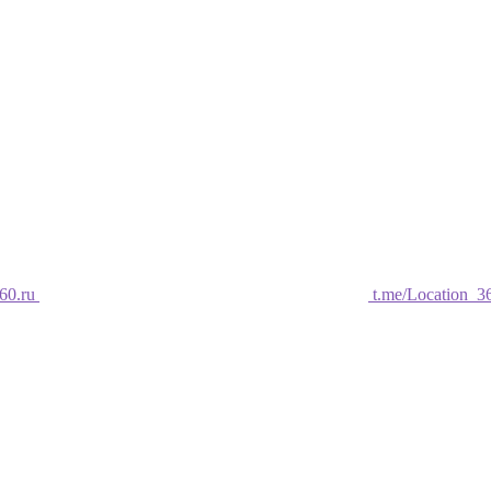
60.ru
t.me/Location_3