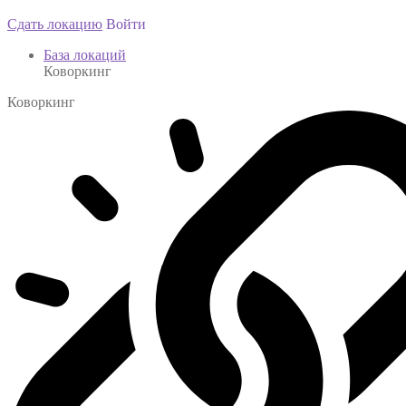
Сдать локацию
Войти
База локаций
Коворкинг
Коворкинг