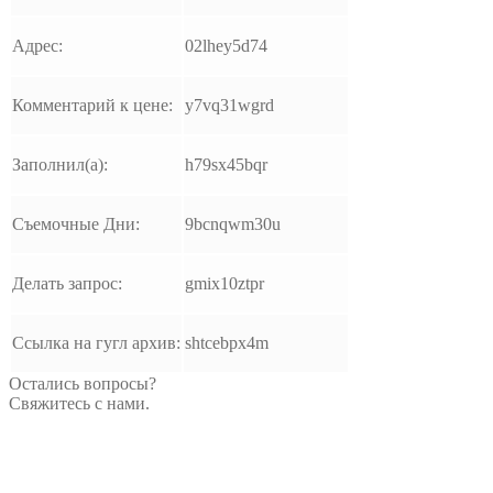
Адрес:
02lhey5d74
Комментарий к цене:
y7vq31wgrd
Заполнил(а):
h79sx45bqr
Съемочные Дни:
9bcnqwm30u
Делать запрос:
gmix10ztpr
Ссылка на гугл архив:
shtcebpx4m
Остались вопросы?
Свяжитесь с нами.