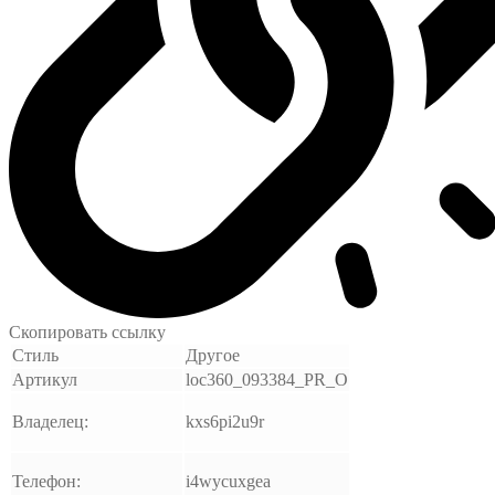
Скопировать ссылку
Стиль
Другое
Артикул
loc360_093384_PR_O
Владелец:
kxs6pi2u9r
Телефон:
i4wycuxgea