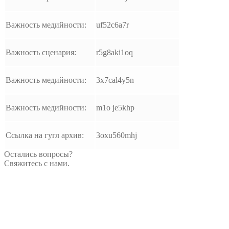
Важность медийности:
uf52c6a7r
Важность сценария:
r5g8aki1oq
Важность медийности:
3x7cal4y5n
Важность медийности:
m1o je5khp
Ссылка на гугл архив:
3oxu560mhj
Остались вопросы?
Свяжитесь с нами.