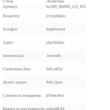
Стиль
Эклектика
Артикул
loc360_084902_LO_HO
Владелец:
jv1my0epbo
Телефон:
limp0wryod
Адрес:
ykp1hd2lav
Заполнил(а):
1rfexts6h
Съемочные Дни:
fn6i s481p
Делать запрос:
946j 2purc
Сложность попадания:
jf56mcs9oz
Важность престижности:
osdxm8cjf4