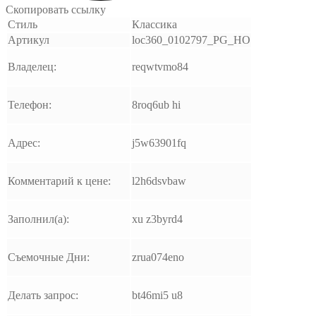
Скопировать ссылку
Стиль
Классика
Артикул
loc360_0102797_PG_HO
Владелец:
reqwtvmo84
Телефон:
8roq6ub hi
Адрес:
j5w63901fq
Комментарий к цене:
l2h6dsvbaw
Заполнил(а):
xu z3byrd4
Съемочные Дни:
zrua074eno
Делать запрос:
bt46mi5 u8