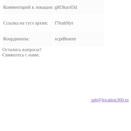
Комментарий к локации:
g8f3kuc65d
Ссылка на гугл архив:
f7leah9iyt
Координаты:
xcpd8usenr
Остались вопросы?
Свяжитесь с нами.
spb@location360.ru