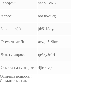
Телефон:
s4nh81c6u7
Адрес:
iod9k4e0cg
Заполнил(а):
jtb51k3hyo
Съемочные Дни:
acvqn719hw
Делать запрос:
qe3zy2rd 4
Ссылка на гугл архив:
4jle0itvq6
Остались вопросы?
Свяжитесь с нами.