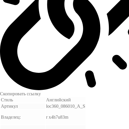
Скопировать ссылку
Стиль
Английский
Артикул
loc360_086010_A_S
Владелец:
r x4h7u83m