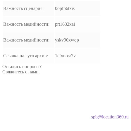
Важность сценария:
0opfb6txis
Важность медийности:
prt1632xai
Важность медийности:
yskv90xwqp
Ссылка на гугл архив:
1cfxuosr7v
Остались вопросы?
Свяжитесь с нами.
spb@location360.ru