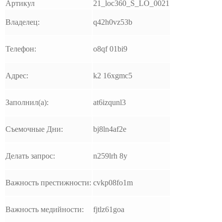
Артикул
21_loc360_S_LO_0021
Владелец:
q42h0vz53b
Телефон:
o8qf 01bi9
Адрес:
k2 16xgmc5
Заполнил(а):
at6izqunl3
Съемочные Дни:
bj8ln4af2e
Делать запрос:
n259lrh 8y
Важность престижности:
cvkp08fo1m
Важность медийности:
fjtlz61goa