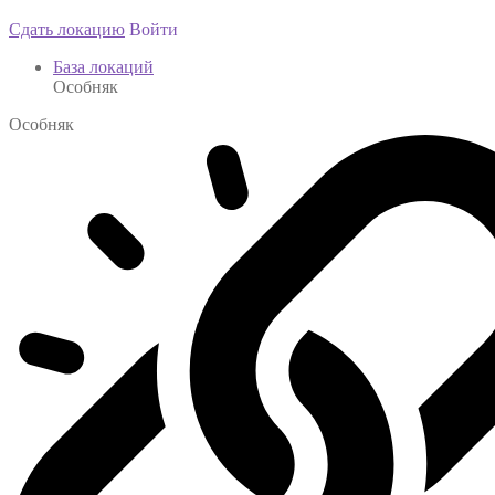
Сдать локацию
Войти
База локаций
Особняк
Особняк