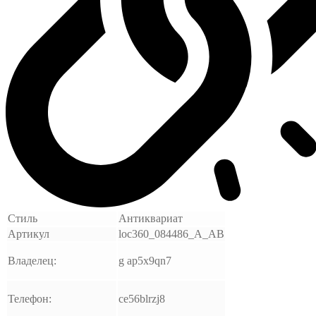
Стиль
Антиквариат
Артикул
loc360_084486_A_AB
Владелец:
g ap5x9qn7
Телефон:
ce56blrzj8