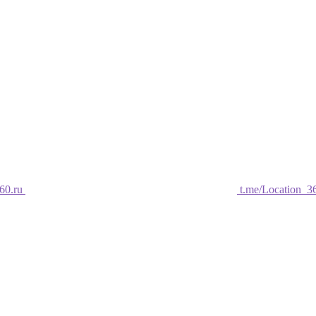
60.ru
t.me/Location_3