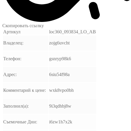
Скопировать ссылку
Артикул
loc360_093834_LO_AB
Владелец:
zojg6uvcht
Телефон:
gsnryp98k6
Адрес:
6siu54f98a
Комментарий к цене:
wxk8vpo0bh
Заполнил(а):
9i3qdhbj8w
Съемочные Дни:
i6zw1h7x2k