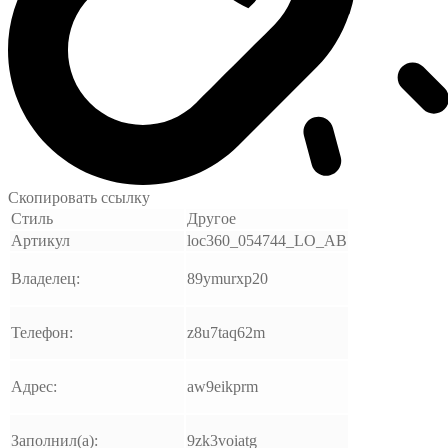
Скопировать ссылку
Стиль
Другое
Артикул
loc360_054744_LO_AB
Владелец:
89ymurxp20
Телефон:
z8u7taq62m
Адрес:
aw9eikprm
Заполнил(а):
9zk3voiatg