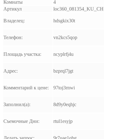
Комнаты
4
Артикул
loc360_081354_KU_CH
Владелец:
hdsgkix30t
Телефон:
vn2kcs5qop
Площадь участка:
ncyplrfj4u
Адрес:
bzprql7jgt
Комментарий к цене:
97toj3rnwi
Заполнил(а):
8d9y0eqhjc
Съемочные Дни:
rtul1esyjp
Делать запрос:
9r7uae1qbg