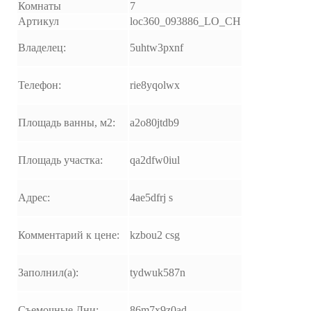
Комнаты
7
Артикул
loc360_093886_LO_CH
Владелец:
5uhtw3pxnf
Телефон:
rie8yqolwx
Площадь ванны, м2:
a2o80jtdb9
Площадь участка:
qa2dfw0iul
Адрес:
4ae5dfrj s
Комментарий к цене:
kzbou2 csg
Заполнил(а):
tydwuk587n
Съемочные Дни:
86m7x9z0ad