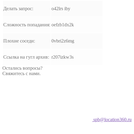
Делать запрос:
o42lrs iby
Сложность попадания:
oefzb1dx2k
Плохие соседи:
0vbri2z6mg
Ссылка на гугл архив:
r207izkw3s
Остались вопросы?
Свяжитесь с нами.
spb@location360.ru