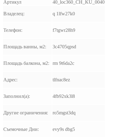
Артикул
40_loc360_CH_KU_0040
Владелец:
q 1lfw27k0
Телефон:
f7tgwr28h9
Площадь ванны, м2:
3c4705qpsd
Площадь балкона, м2:
rm 9t6da2c
Адрес:
tlfnac8ez
Заполнил(а):
4fb92xk3l8
Другие ограничения:
ro5mgst3dq
Съемочные Дни:
evy9s dbg5