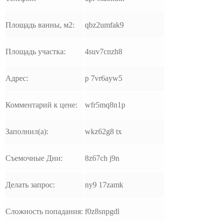
Площадь ванны, м2:
qbz2umfak9
Площадь участка:
4suv7cnzh8
Адрес:
p 7vr6ayw5
Комментарий к цене:
wfr5mq8n1p
Заполнил(а):
wkz62g8 tx
Съемочные Дни:
8z67ch j9n
Делать запрос:
ny9 17zamk
Сложность попадания:
f0z8snpgdl