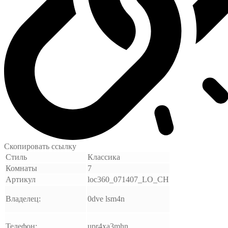
Скопировать ссылку
Стиль
Классика
Комнаты
7
Артикул
loc360_071407_LO_CH
Владелец:
0dve lsm4n
Телефон:
upr4xa3mhn