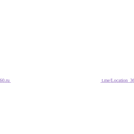
60.ru
t.me/Location_3