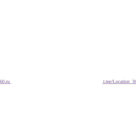
60.ru
t.me/Location_3