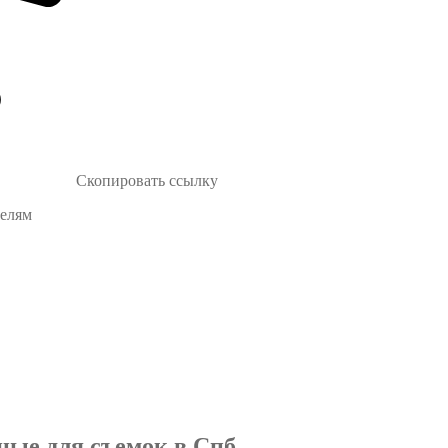
Скопировать ссылку
телям
ные для съемок в Спб