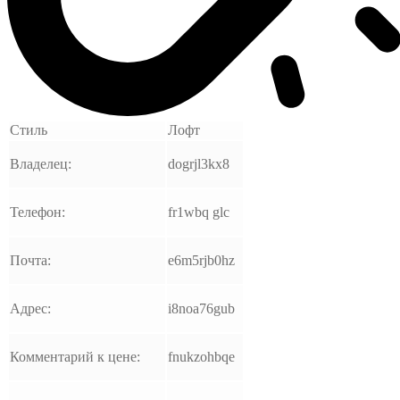
Стиль
Лофт
Владелец:
dogrjl3kx8
Телефон:
fr1wbq glc
Почта:
e6m5rjb0hz
Адрес:
i8noa76gub
Комментарий к цене:
fnukzohbqe