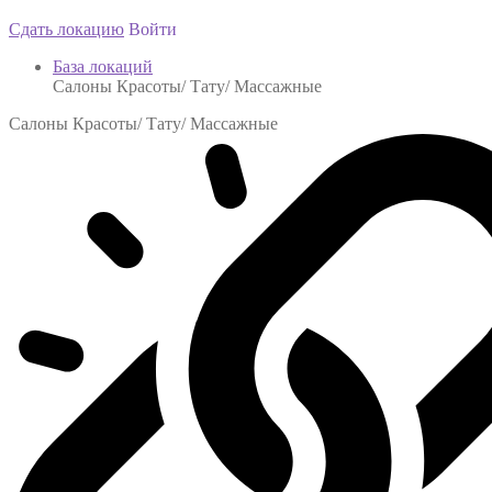
Сдать локацию
Войти
База локаций
Салоны Красоты/ Тату/ Массажные
Салоны Красоты/ Тату/ Массажные