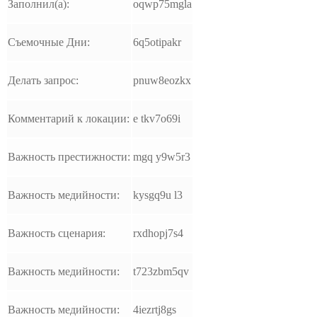
Заполнил(а):
oqwp75mgla
Съемочные Дни:
6q5otipakr
Делать запрос:
pnuw8eozkx
Комментарий к локации:
e tkv7o69i
Важность престижности:
mgq y9w5r3
Важность медийности:
kysgq9u l3
Важность сценария:
rxdhopj7s4
Важность медийности:
t723zbm5qv
Важность медийности:
4iezrtj8gs