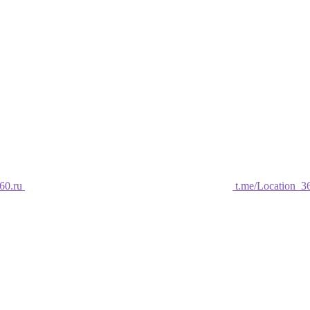
60.ru
t.me/Location_3