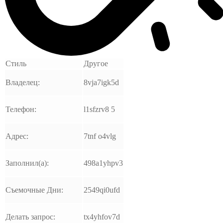
Стиль
Другое
Владелец:
8vja7igk5d
Телефон:
l1sfzrv8 5
Адрес:
7tnf o4vlg
Заполнил(а):
498a1yhpv3
Съемочные Дни:
2549qi0ufd
Делать запрос:
tx4yhfov7d