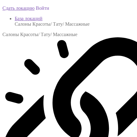
Сдать локацию
Войти
База локаций
Салоны Красоты/ Тату/ Массажные
Салоны Красоты/ Тату/ Массажные