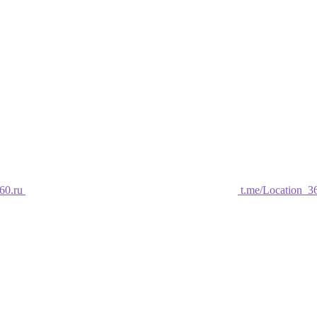
60.ru
t.me/Location_3