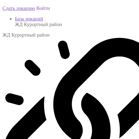
Сдать локацию
Войти
База локаций
ЖД Курортный район
ЖД Курортный район