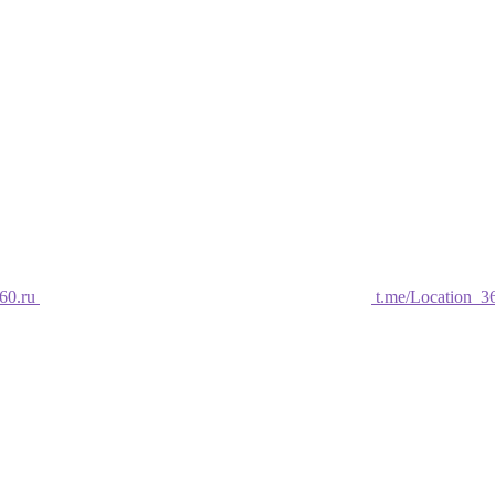
60.ru
t.me/Location_3