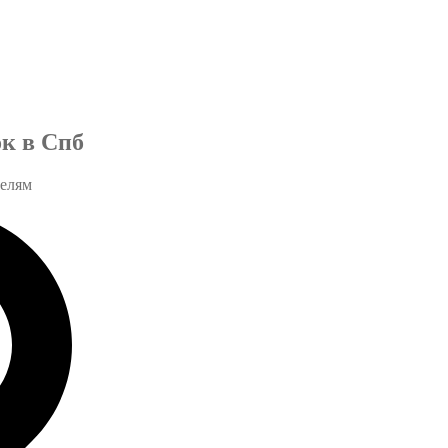
к в Спб
телям