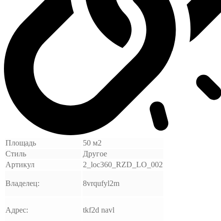
Площадь
50 м2
Стиль
Другое
Артикул
2_loc360_RZD_LO_002
Владелец:
8vrqufyl2m
Адрес:
tkf2d navl